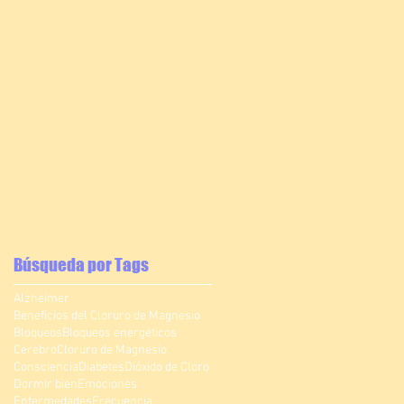
Búsqueda por Tags
Alzheimer
Beneficios del Cloruro de Magnesio
Bloqueos
Bloqueos energéticos
Cerebro
Cloruro de Magnesio
Consciencia
Diabetes
Dióxido de Cloro
Dormir bien
Emociones
Enfermedades
Frecuencia