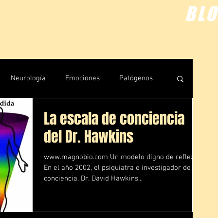
BL
Neurología
Emociones
Patógenos
La escala de conciencia
uántica
Rastreos
del Dr. Hawkins
www.magnobio.com Un modelo digno de reflexión
​En el año 2002, el psiquiatra e investigador de la
conciencia, Dr. David Hawkins...