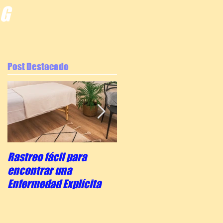
OG
Post Destacado
Rastreo fácil para
La escala de concienci
encontrar una
del Dr. Hawkins
Enfermedad Explícita