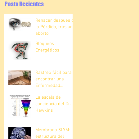
Posts Recientes
Renacer después de
la Pérdida, tras un
aborto
Bloqueos
Energéticos
Rastreo fácil para
encontrar una
Enfermedad
Explícita
La escala de
conciencia del Dr.
Hawkins
Membrana SLYM:
estructura del