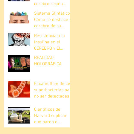
cerebro recién
descubierta
Sistema Glinfático.
Cómo se deshace el
cerebro de su
basura?
Resistencia a la
Insulina en el
CEREBRO y El
Alzheimer
REALIDAD
HOLOGRÁFICA
El camuflaje de las
superbacterias para
no ser detectadas
Científicos de
Harvard suplican
que paren el
consumo de leche