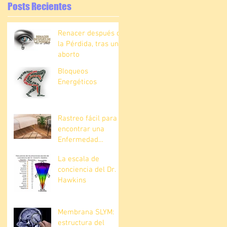
Posts Recientes
Renacer después de
la Pérdida, tras un
aborto
Bloqueos
Energéticos
Rastreo fácil para
encontrar una
Enfermedad
Explícita
La escala de
conciencia del Dr.
Hawkins
Membrana SLYM:
estructura del