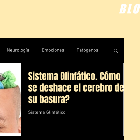
BL
Neurología
Emociones
Patógenos
Sistema Glinfático. Cómo
uántica
Rastreos
se deshace el cerebro de
su basura?
Sistema Glinfático