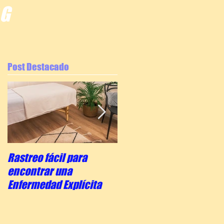
OG
Post Destacado
Rastreo fácil para
La escala de concienci
encontrar una
del Dr. Hawkins
Enfermedad Explícita