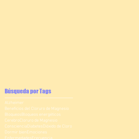
Búsqueda por Tags
Alzheimer
Beneficios del Cloruro de Magnesio
Bloqueos
Bloqueos energéticos
Cerebro
Cloruro de Magnesio
Consciencia
Diabetes
Dióxido de Cloro
Dormir bien
Emociones
Enfermedades
Frecuencia