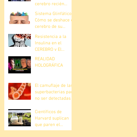
cerebro recién
descubierta
Sistema Glinfático.
Cómo se deshace el
cerebro de su
basura?
Resistencia a la
Insulina en el
CEREBRO y El
Alzheimer
REALIDAD
HOLOGRÁFICA
El camuflaje de las
superbacterias para
no ser detectadas
Científicos de
Harvard suplican
que paren el
consumo de leche