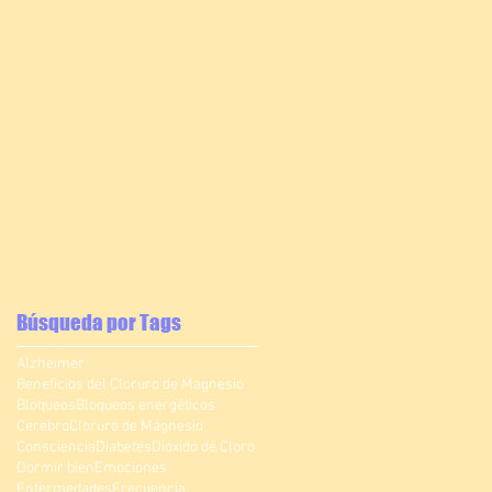
Búsqueda por Tags
Alzheimer
Beneficios del Cloruro de Magnesio
Bloqueos
Bloqueos energéticos
Cerebro
Cloruro de Magnesio
Consciencia
Diabetes
Dióxido de Cloro
Dormir bien
Emociones
Enfermedades
Frecuencia