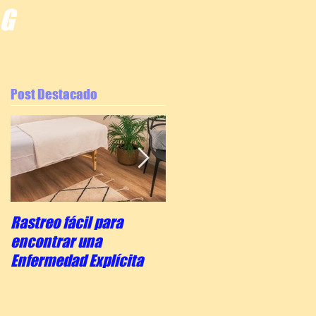
OG
Post Destacado
Rastreo fácil para
La escala de concienci
encontrar una
del Dr. Hawkins
Enfermedad Explícita