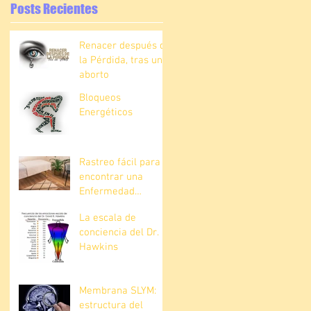
Posts Recientes
Renacer después de
la Pérdida, tras un
aborto
Bloqueos
Energéticos
Rastreo fácil para
encontrar una
Enfermedad
Explícita
La escala de
conciencia del Dr.
Hawkins
Membrana SLYM:
estructura del