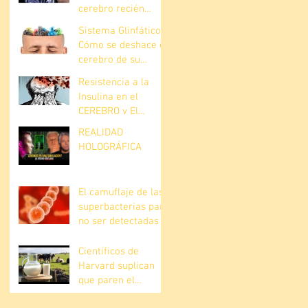
cerebro recién
descubierta
Sistema Glinfático.
Cómo se deshace el
cerebro de su
basura?
Resistencia a la
Insulina en el
CEREBRO y El
Alzheimer
REALIDAD
HOLOGRÁFICA
El camuflaje de las
superbacterias para
no ser detectadas
Científicos de
Harvard suplican
que paren el
consumo de leche