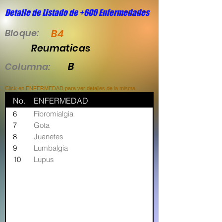
Detalle de Listado de +600 Enfermedades
Bloque:
B4
Reumaticas
B
Columna:
Click en ENFERMEDAD para ver detalles de la misma
No.
ENFERMEDAD
6
Fibromialgia
7
Gota
8
Juanetes
9
Lumbalgia
10
Lupus