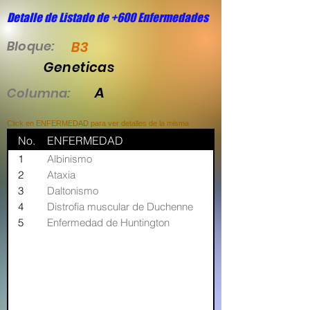
Detalle de Listado de +600 Enfermedades
Bloque:
B3
Geneticas
A
Columna:
Click en ENFERMEDAD para ver detalles de la misma
No.
ENFERMEDAD
1
Albinismo
2
Ataxia
3
Daltonismo
4
Distrofia muscular de Duchenne
5
Enfermedad de Huntington