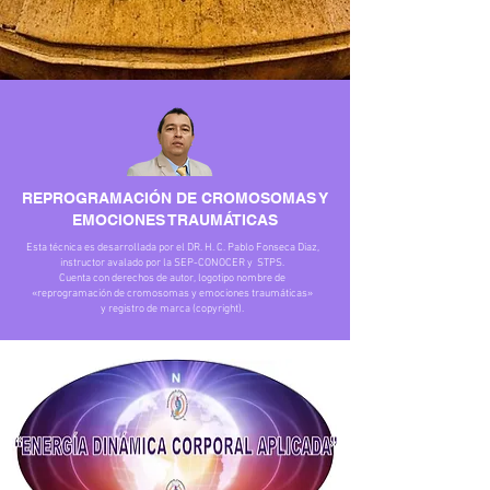
REPROGRAMACIÓN DE CROMOSOMAS Y
EMOCIONES TRAUMÁTICAS
Esta técnica es desarrollada por el DR. H. C. Pablo Fonseca Diaz,
instructor avalado por la SEP-CONOCER y STPS.
Cuenta con derechos de autor, logotipo nombre de
«reprogramación de cromosomas y emociones traumáticas»
y registro de marca (copyright).