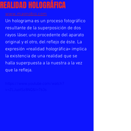
REALIDAD HOLOGRÁFICA
www.magnobio.com
Un holograma es un proceso fotográfico 
resultante de la superposición de dos 
rayos láser, uno procedente del aparato 
original y el otro, del reflejo de éste. La 
expresión «realidad holográfica» implica 
la existencia de una realidad que se 
halla superpuesta a la nuestra a la vez 
que la refleja.
https://www.youtube.com/watch?
v=ZLJuotSz8NQ&t=763s