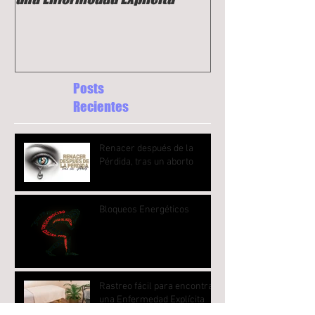
Posts
Recientes
Renacer después de la
Pérdida, tras un aborto
Bloqueos Energéticos
Rastreo fácil para encontrar
una Enfermedad Explícita