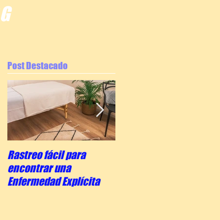
OG
Post Destacado
Rastreo fácil para
La escala de concienci
encontrar una
del Dr. Hawkins
Enfermedad Explícita