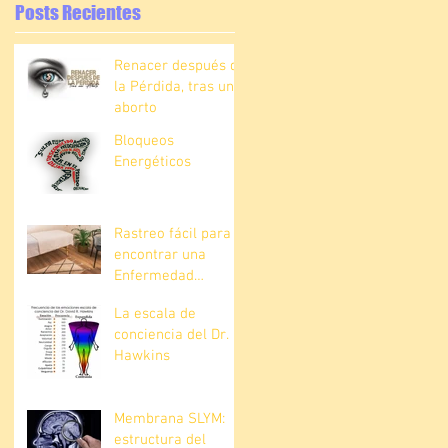
Posts Recientes
Renacer después de
la Pérdida, tras un
aborto
Bloqueos
Energéticos
Rastreo fácil para
encontrar una
Enfermedad
Explícita
La escala de
conciencia del Dr.
Hawkins
Membrana SLYM:
estructura del