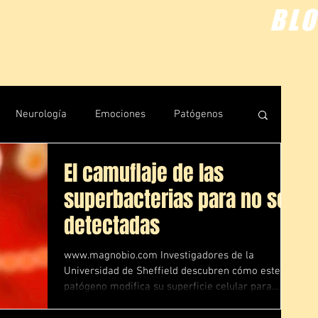
BL
Neurología
Emociones
Patógenos
El camuflaje de las
uántica
Rastreos
superbacterias para no ser
detectadas
www.magnobio.com Investigadores de la
Universidad de Sheffield descubren cómo este
patógeno modifica su superficie celular para
pasar...