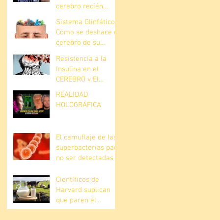
cerebro recién
descubierta
Sistema Glinfático.
Cómo se deshace el
cerebro de su
basura?
Resistencia a la
Insulina en el
CEREBRO y El
Alzheimer
REALIDAD
HOLOGRÁFICA
El camuflaje de las
superbacterias para
no ser detectadas
Científicos de
Harvard suplican
que paren el
consumo de leche