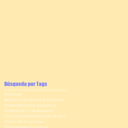
Búsqueda por Tags
Alzheimer
Beneficios del Cloruro de Magnesio
Bloqueos
Bloqueos energéticos
Cerebro
Cloruro de Magnesio
Consciencia
Diabetes
Dióxido de Cloro
Dormir bien
Emociones
Enfermedades
Frecuencia